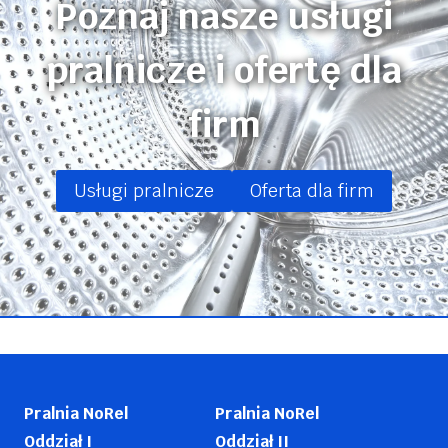
Poznaj nasze usługi
pralnicze i ofertę dla
firm
Usługi pralnicze
Oferta dla firm
Pralnia NoRel
Pralnia NoRel
Oddział I
Oddział II