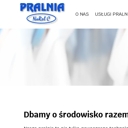
Przejdź
do
O NAS
USŁUGI PRALN
treści
Dbamy o środowisko razem