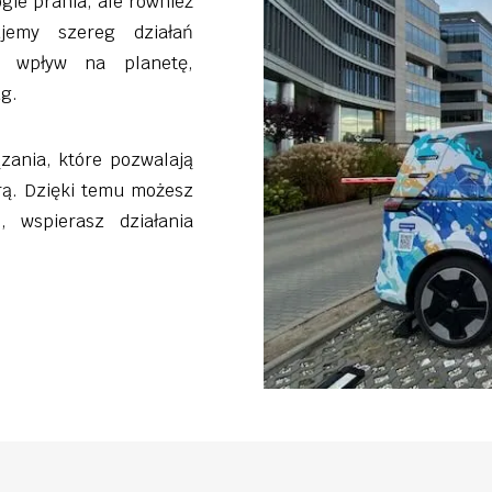
gie prania, ale również
jemy szereg działań
sz wpływ na planetę,
ug.
zania, które pozwalają
rą. Dzięki temu możesz
 wspierasz działania